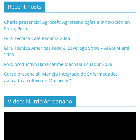
Recent Posts
Charla presencial Agrosoft: Agrotecnologías e Innovación en
Piura, Perú
Gira Técnica Café Panamá 2026
Gira Técnica Americas Food & Beverage Show – AF&B Miami
2026
Foro productivo Bananatime Machala Ecuador 2026
Curso presencial “Manejo Integrado de Enfermedades
aplicado a cultivo de Musáceas”
Video: Nutrición banano
Video
Player