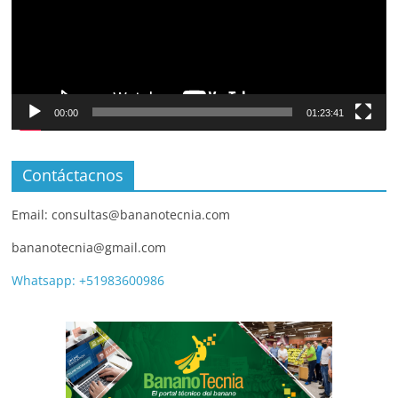
00:00
01:23:41
Contáctacnos
Email: consultas@bananotecnia.com
bananotecnia@gmail.com
Whatsapp: +51983600986