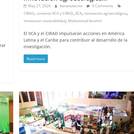
May 27, 2026
bananotecnia
0 Comments
,
,
,
,
CIRAD
convenio IICA y CIRAD
IICA
innovación agroecológica
,
innovacion sostenibilidad
Muhammad Ibrahim
El IICA y el CIRAD impulsarán acciones en América
Latina y el Caribe para contribuir al desarrollo de la
rar
investigación,
Read more