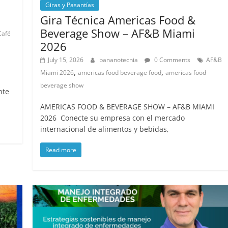
Giras y Pasantías
Gira Técnica Americas Food &
Beverage Show – AF&B Miami
Café
2026
July 15, 2026
bananotecnia
0 Comments
AF&B
,
,
Miami 2026
americas food beverage food
americas food
beverage show
nte
AMERICAS FOOD & BEVERAGE SHOW – AF&B MIAMI
2026 Conecte su empresa con el mercado
internacional de alimentos y bebidas,
Read more