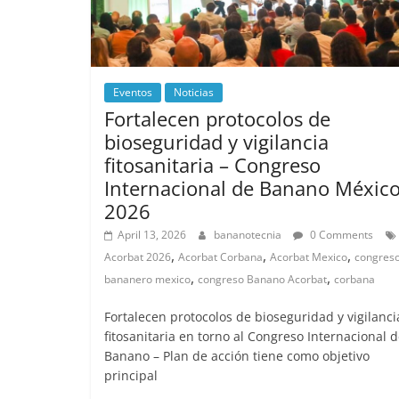
Eventos
Noticias
Fortalecen protocolos de
bioseguridad y vigilancia
fitosanitaria – Congreso
Internacional de Banano Méxic
2026
April 13, 2026
bananotecnia
0 Comments
,
,
,
Acorbat 2026
Acorbat Corbana
Acorbat Mexico
congres
,
,
bananero mexico
congreso Banano Acorbat
corbana
Fortalecen protocolos de bioseguridad y vigilanci
fitosanitaria en torno al Congreso Internacional d
Banano – Plan de acción tiene como objetivo
principal