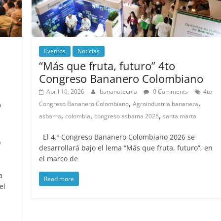
Eventos
Noticias
“Más que fruta, futuro” 4to
Congreso Bananero Colombiano
April 10, 2026
bananotecnia
0 Comments
4to
o
,
,
Congreso Bananero Colombiano
Agroindustria bananera
,
,
,
asbama
colombia
congreso asbama 2026
santa marta
El 4.º Congreso Bananero Colombiano 2026 se
o
desarrollará bajo el lema “Más que fruta, futuro”, en
el marco de
a
Read more
el