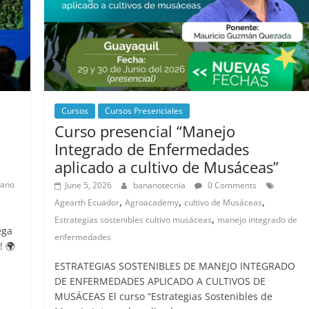
Cursos
Cursos Presenciales
Curso presencial “Manejo
Integrado de Enfermedades
aplicado a cultivo de Musáceas”
nano
June 5, 2026
bananotecnia
0 Comments
,
,
,
Agearth Ecuador
Agroacademy
cultivo de Musáceas
,
Estrategias sostenibles cultivo musáceas
manejo integrado de
ega
enfermedades
! 🌍
ESTRATEGIAS SOSTENIBLES DE MANEJO INTEGRADO
DE ENFERMEDADES APLICADO A CULTIVOS DE
MUSÁCEAS El curso “Estrategias Sostenibles de