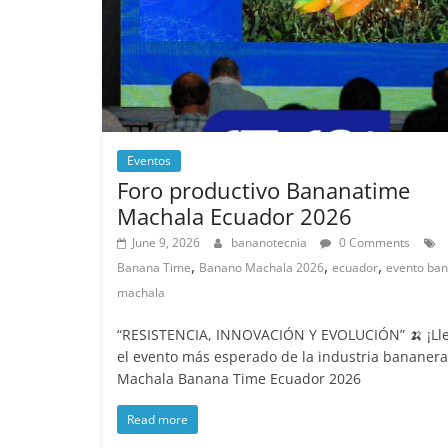
Eventos
Foro productivo Bananatime
Machala Ecuador 2026
June 9, 2026
bananotecnia
0 Comments
,
,
,
Banana Time
Banano Machala 2026
ecuador
evento ba
machala
“RESISTENCIA, INNOVACIÓN Y EVOLUCIÓN” 🍌 ¡Ll
el evento más esperado de la industria bananera
Machala Banana Time Ecuador 2026
Read more