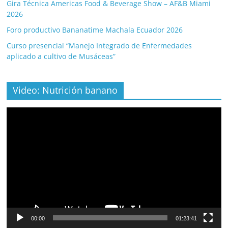
Gira Técnica Americas Food & Beverage Show – AF&B Miami
2026
Foro productivo Bananatime Machala Ecuador 2026
Curso presencial “Manejo Integrado de Enfermedades
aplicado a cultivo de Musáceas”
Video: Nutrición banano
Video
Player
00:00
01:23:41