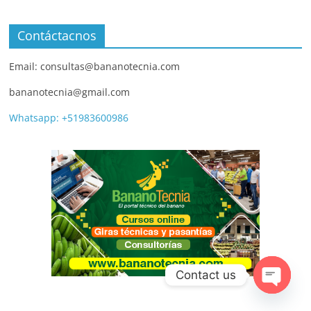
Contáctacnos
Email: consultas@bananotecnia.com
bananotecnia@gmail.com
Whatsapp: +51983600986
Contact us
O