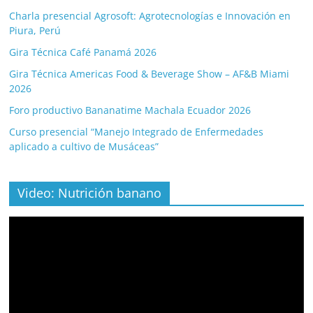
Charla presencial Agrosoft: Agrotecnologías e Innovación en
Piura, Perú
Gira Técnica Café Panamá 2026
Gira Técnica Americas Food & Beverage Show – AF&B Miami
2026
Foro productivo Bananatime Machala Ecuador 2026
Curso presencial “Manejo Integrado de Enfermedades
aplicado a cultivo de Musáceas”
Video: Nutrición banano
Video
Player