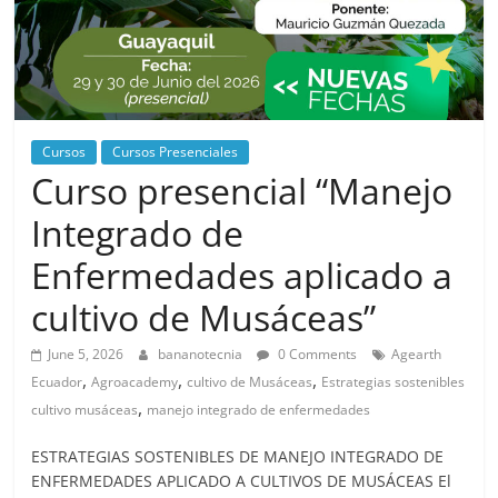
Cursos
Cursos Presenciales
Curso presencial “Manejo
Integrado de
Enfermedades aplicado a
cultivo de Musáceas”
June 5, 2026
bananotecnia
0 Comments
Agearth
,
,
,
Ecuador
Agroacademy
cultivo de Musáceas
Estrategias sostenibles
,
cultivo musáceas
manejo integrado de enfermedades
ESTRATEGIAS SOSTENIBLES DE MANEJO INTEGRADO DE
ENFERMEDADES APLICADO A CULTIVOS DE MUSÁCEAS El