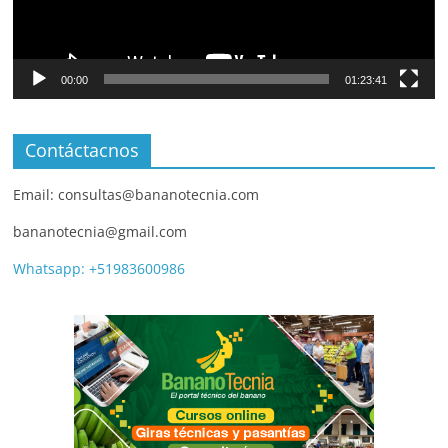
00:00
01:23:41
Contáctacnos
Email: consultas@bananotecnia.com
bananotecnia@gmail.com
Whatsapp: +51983600986