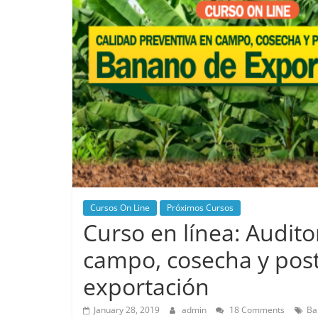
Cursos On Line
Próximos Cursos
Curso en línea: Audito
campo, cosecha y pos
exportación
January 28, 2019
admin
18 Comments
Ba