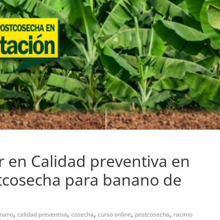
r en Calidad preventiva en
tcosecha para banano de
,
,
,
,
,
nano
calidad preventiva
cosecha
curso online
postcosecha
racimo