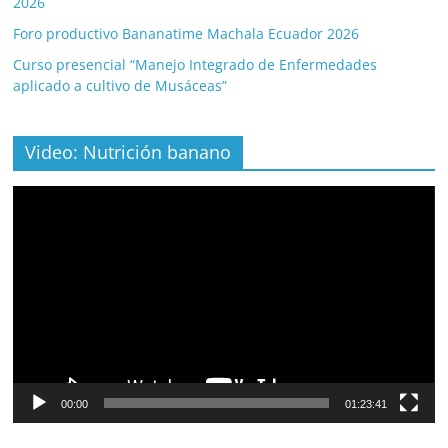
2026
Foro productivo Bananatime Machala Ecuador 2026
Curso presencial “Manejo Integrado de Enfermedades
aplicado a cultivo de Musáceas”
Video: Nutrición banano
Video
Player
00:00
01:23:41