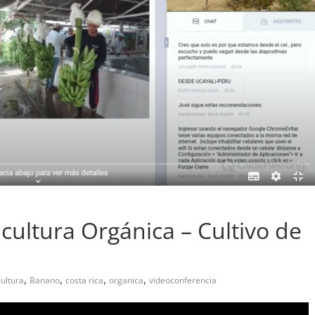
cultura Orgánica – Cultivo de
,
,
,
,
cultura
Banano
costa rica
organica
videoconferencia