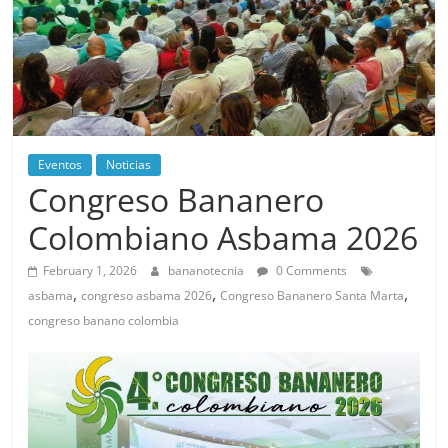
Eventos
Noticias
Congreso Bananero
Colombiano Asbama 2026
February 1, 2026
bananotecnia
0 Comments
,
,
,
asbama
congreso asbama 2026
Congreso Bananero Santa Marta
congreso banano colombia