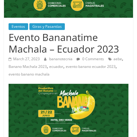
Eventos
Giras y Pasantías
Evento Bananatime
Machala – Ecuador 2023
,
March 27, 2023
bananotecnia
0 Comments
aebe
,
,
,
Banano Machala 2023
ecuador
evento banano ecuador 2023
evento banano machala