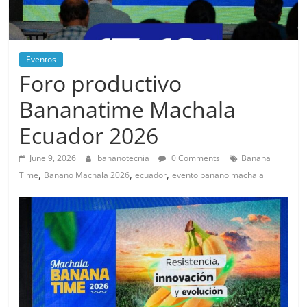
Eventos
Foro productivo
Bananatime Machala
Ecuador 2026
June 9, 2026
bananotecnia
0 Comments
Banana
,
,
,
Time
Banano Machala 2026
ecuador
evento banano machala