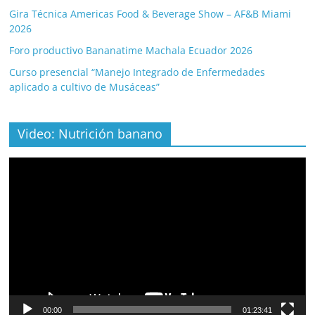
Gira Técnica Americas Food & Beverage Show – AF&B Miami
2026
Foro productivo Bananatime Machala Ecuador 2026
Curso presencial “Manejo Integrado de Enfermedades
aplicado a cultivo de Musáceas”
Video: Nutrición banano
Video
Player
00:00
01:23:41