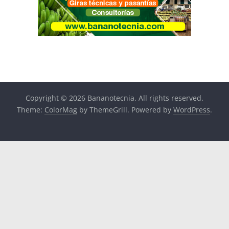
Copyright © 2026
Bananotecnia
. All rights reserved.
Theme:
ColorMag
by ThemeGrill. Powered by
WordPress
.