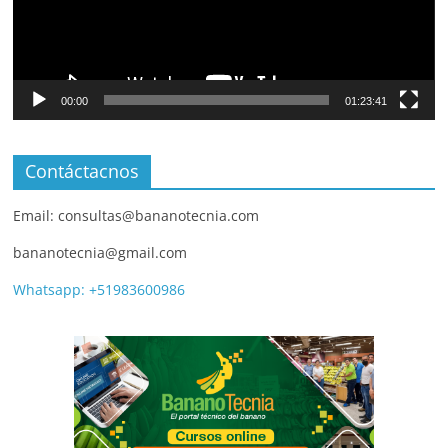
00:00
01:23:41
Contáctacnos
Email: consultas@bananotecnia.com
bananotecnia@gmail.com
Whatsapp: +51983600986