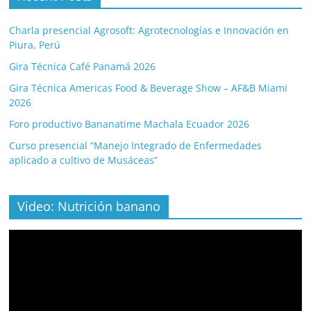
Charla presencial Agrosoft: Agrotecnologías e Innovación en
Piura, Perú
Gira Técnica Café Panamá 2026
Gira Técnica Americas Food & Beverage Show – AF&B Miami
2026
Foro productivo Bananatime Machala Ecuador 2026
Curso presencial “Manejo Integrado de Enfermedades
aplicado a cultivo de Musáceas”
Video: Nutrición banano
Video
Player