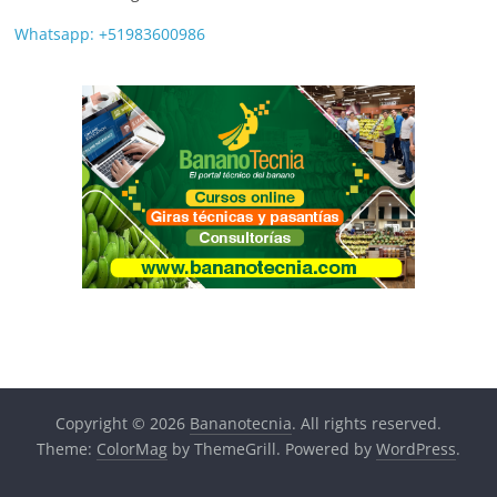
Whatsapp: +51983600986
Copyright © 2026
Bananotecnia
. All rights reserved.
Theme:
ColorMag
by ThemeGrill. Powered by
WordPress
.