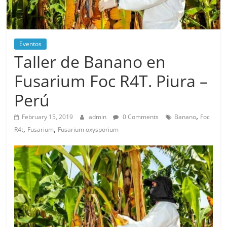
Eventos
Taller de Banano en
Fusarium Foc R4T. Piura –
Perú
,
February 15, 2019
admin
0 Comments
Banano
Foc
,
,
R4t
Fusarium
Fusarium oxysporium