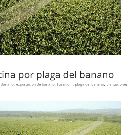
ina por plaga del banano
,
,
,
,
Banano
exportación de banano
Fusarium
plaga del banano
plantaciones