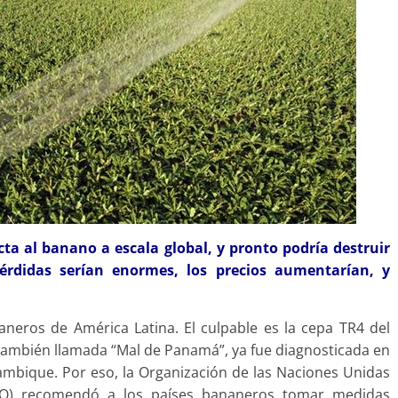
ta al banano a escala global, y pronto podría destruir
érdidas serían enormes, los precios aumentarían, y
aneros de América Latina. El culpable es la cepa TR4 del
, también llamada “Mal de Panamá”, ya fue diagnosticada en
ambique. Por eso, la Organización de las Naciones Unidas
(FAO) recomendó a los países bananeros tomar medidas