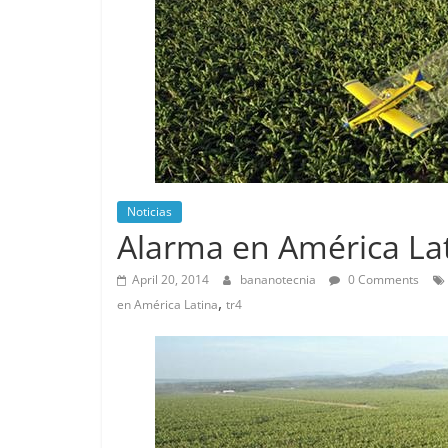
Noticias
Alarma en América Lat
April 20, 2014
bananotecnia
0 Comments
,
en América Latina
tr4