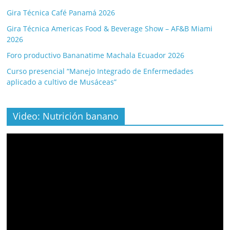
Gira Técnica Café Panamá 2026
Gira Técnica Americas Food & Beverage Show – AF&B Miami
2026
Foro productivo Bananatime Machala Ecuador 2026
Curso presencial “Manejo Integrado de Enfermedades
aplicado a cultivo de Musáceas”
Video: Nutrición banano
Video
Player