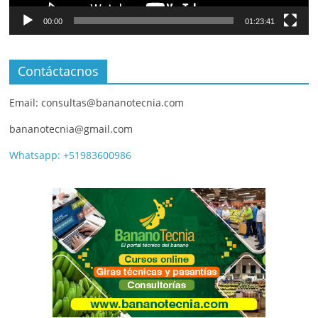
00:00
01:23:41
Contáctacnos
Email: consultas@bananotecnia.com
bananotecnia@gmail.com
Whatsapp: +51983600986