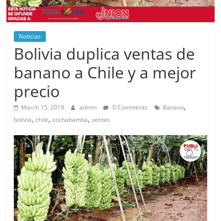
Noticias
Bolivia duplica ventas de
banano a Chile y a mejor
precio
,
March 15, 2019
admin
0 Comments
Banano
,
,
,
bolivia
chile
cochabamba
ventas