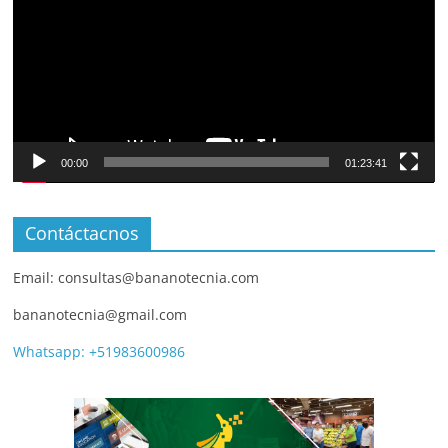
00:00
01:23:41
Contáctacnos
Email: consultas@bananotecnia.com
bananotecnia@gmail.com
Whatsapp: +51983600986