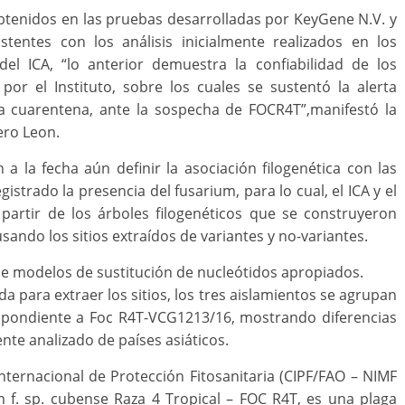
btenidos en las pruebas desarrolladas por KeyGene N.V. y
tentes con los análisis inicialmente realizados en los
 del ICA, “lo anterior demuestra la confiabilidad de los
or el Instituto, sobre los cuales se sustentó la alerta
a cuarentena, ante la sospecha de FOCR4T”,manifestó la
ero Leon.
a la fecha aún definir la asociación filogenética con las
strado la presencia del fusarium, para lo cual, el ICA y el
partir de los árboles filogenéticos que se construyeron
usando los sitios extraídos de variantes y no-variantes.
 de modelos de sustitución de nucleótidos apropiados.
a para extraer los sitios, los tres aislamientos se agrupan
espondiente a Foc R4T-VCG1213/16, mostrando diferencias
te analizado de países asiáticos.
ternacional de Protección Fitosanitaria (CIPF/FAO – NIMF
 f. sp. cubense Raza 4 Tropical – FOC R4T, es una plaga