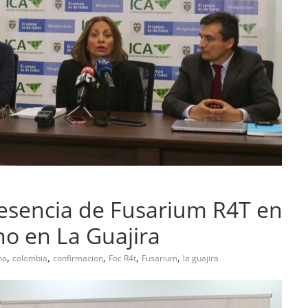
esencia de Fusarium R4T en
o en La Guajira
,
,
,
,
,
no
colombia
confirmacion
Foc R4t
Fusarium
la guajira