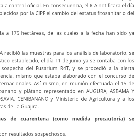
a control oficial. En consecuencia, el ICA notificara el día
lecidos por la CIPF el cambio del estatus fitosanitario del
da a 175 hectáreas, de las cuales a la fecha han sido ya
CA recibió las muestras para los análisis de laboratorio, se
stico establecido, el día 11 de junio ya se contaba con los
a sospecha del Fusarium R4T, y se procedió a la alerta
ngencia, mismo que estaba elaborado con el concurso de
internacionales. Así mismo, en reunión efectuada el 15 de
e banano y plátano representado en AUGURA, ASBAMA Y
VIA, CENIBANANO y Ministerio de Agricultura y a los
as de La Guajira.
ones de cuarentena (como medida precautoria) se
as con resultados sospechosos.