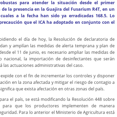
bustas para atender la situación desde el primer
 de la presencia en la Guajira del Fusarium R4T, en un
 cuales a la fecha han sido ya erradicadas 168.5. Lo
 precaución que el ICA ha adoptado en conjunto con el
pidiendo el día de hoy, la Resolución de declaratoria de
ndan y amplían las medidas de alerta temprana y plan de
esde el 11 de junio, es necesario ampliar las medidas de
orio nacional, la importación de desinfectantes que serán
ará las actuaciones administrativas del caso.
 expide con el fin de incrementar los controles y disponer
ación en la zona afectada y mitigar el riesgo de contagio a
gnifica que exista afectación en otras zonas del país.
para el país, se está modificando la Resolución 448 sobre
es, para que los productores implementen de manera
guridad. Para lo anterior el Ministerio de Agricultura está