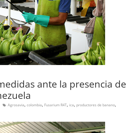
edidas ante la presencia de
nezuela
,
,
,
,
,
Agrosavia
colombia
Fusarium R4T
ica
productores de banano