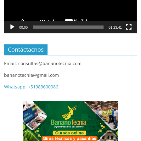
00:00
01:23:41
Contáctacnos
Email: consultas@bananotecnia.com
bananotecnia@gmail.com
Whatsapp: +51983600986