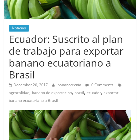
Noticias
Ecuador: Suscrito al plan
de trabajo para exportar
banano ecuatoriano a
Brasil
December 20, 2017
bananotecnia
0 Comments
,
,
,
,
agrocalidad
banano de exportacion
brasil
ecuador
exportar
banano ecuatoriano a Brasil