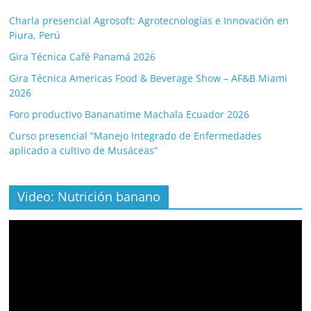
Charla presencial Agrosoft: Agrotecnologías e Innovación en
Piura, Perú
Gira Técnica Café Panamá 2026
Gira Técnica Americas Food & Beverage Show – AF&B Miami
2026
Foro productivo Bananatime Machala Ecuador 2026
Curso presencial “Manejo Integrado de Enfermedades
aplicado a cultivo de Musáceas”
Video: Nutrición banano
Video
Player