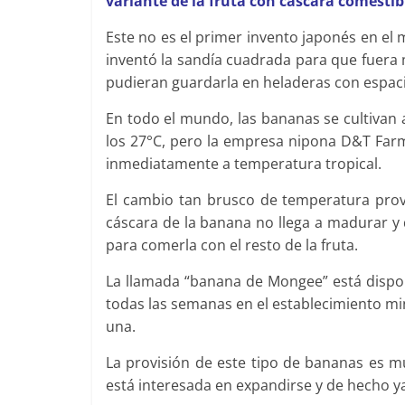
variante de la fruta con cáscara comestibl
Este no es el primer invento japonés en el
inventó la sandía cuadrada para que fuera 
pudieran guardarla en heladeras con espac
En todo el mundo, las bananas se cultivan
los 27°C, pero la empresa nipona D&T Farm
inmediatamente a temperatura tropical. ­
El cambio tan brusco de temperatura provo
cáscara de la banana no llega a madurar y
para comerla con el resto de la fruta.
La llamada “banana de Mongee” está dispon
todas las semanas en el establecimiento m
una. ­
La provisión de este tipo de bananas es m
está interesada en expandirse y de hecho y