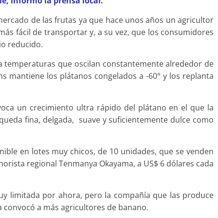
e, informó la prensa local. ­
 mercado de las frutas ya que hace unos años un agricultor
más fácil de transportar y, a su vez, que los consumidores
io reducido.
 a temperaturas que oscilan constantemente alrededor de
s mantiene los plátanos congelados a -60° y los replanta
ca un crecimiento ultra rápido del plátano en el que la
 queda fina, delgada, suave y suficientemente dulce como
ible en lotes muy chicos, de 10 unidades, que se venden
inorista regional Tenmanya Okayama, a US$ 6 dólares cada
uy limitada por ahora, pero la compañía que las produce
a convocó a más agricultores de banano.