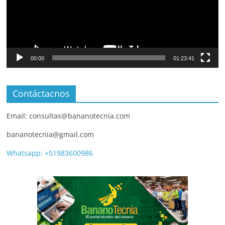
00:00
01:23:41
Contáctacnos
Email: consultas@bananotecnia.com
bananotecnia@gmail.com
Whatsapp: +51983600986