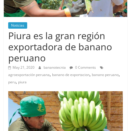
Noticias
Piura es la gran región
exportadora de banano
peruano
May 21, 2020
bananotecnia
0 Comments
,
,
,
agroexportación peruana
banano de exportacion
banano peruano
,
peru
piura