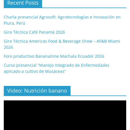
Recent Posts
Charla presencial Agrosoft: Agrotecnologías e Innovación en
Piura, Perú
Gira Técnica Café Panamá 2026
Gira Técnica Americas Food & Beverage Show – AF&B Miami
2026
Foro productivo Bananatime Machala Ecuador 2026
Curso presencial “Manejo Integrado de Enfermedades
aplicado a cultivo de Musáceas”
Video: Nutrición banano
Video
Player