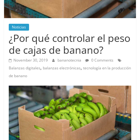
Noticias
¿Por qué controlar el peso
de cajas de banano?
November 30, 2019
bananotecnia
0 Comments
,
,
Balanzas digitales
balanzas electrónicas
tecnología en la producción
de banano