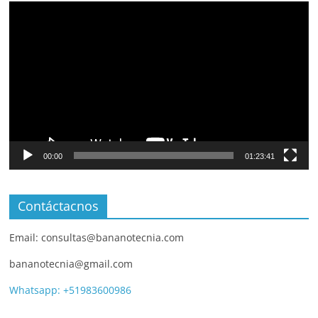
Video
Player
00:00
01:23:41
Contáctacnos
Email: consultas@bananotecnia.com
bananotecnia@gmail.com
Whatsapp: +51983600986