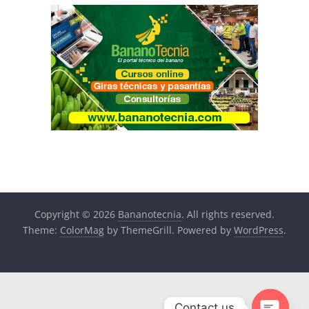
Copyright © 2026
Bananotecnia
. All rights reserved.
Theme:
ColorMag
by ThemeGrill. Powered by
WordPress
.
Contact us