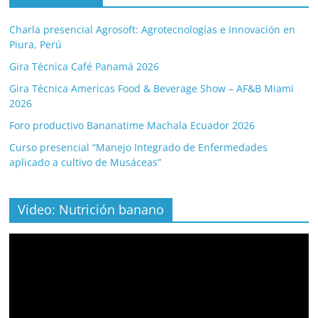
Charla presencial Agrosoft: Agrotecnologías e Innovación en
Piura, Perú
Gira Técnica Café Panamá 2026
Gira Técnica Americas Food & Beverage Show – AF&B Miami
2026
Foro productivo Bananatime Machala Ecuador 2026
Curso presencial “Manejo Integrado de Enfermedades
aplicado a cultivo de Musáceas”
Video: Nutrición banano
Video
Player