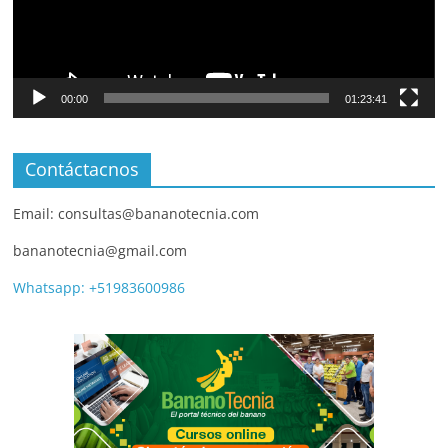
00:00
01:23:41
Contáctacnos
Email: consultas@bananotecnia.com
bananotecnia@gmail.com
Whatsapp: +51983600986