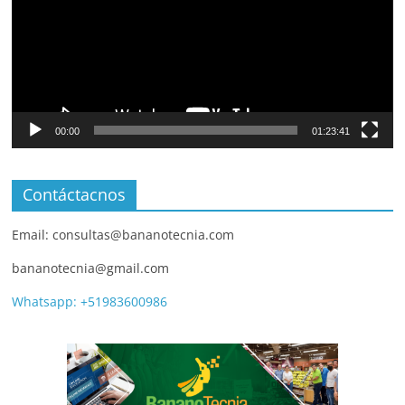
00:00
01:23:41
Contáctacnos
Email: consultas@bananotecnia.com
bananotecnia@gmail.com
Whatsapp: +51983600986