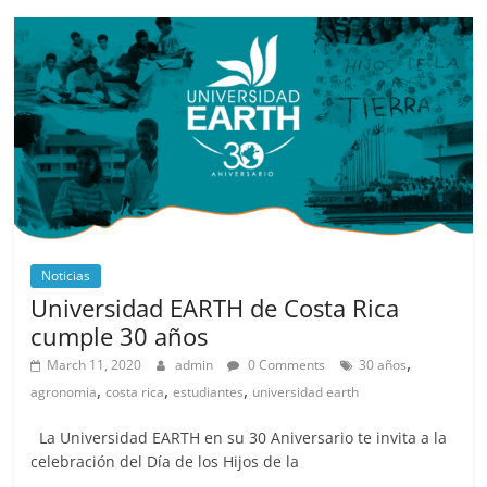
Noticias
Universidad EARTH de Costa Rica
cumple 30 años
,
March 11, 2020
admin
0 Comments
30 años
,
,
,
agronomia
costa rica
estudiantes
universidad earth
La Universidad EARTH en su 30 Aniversario te invita a la
celebración del Día de los Hijos de la