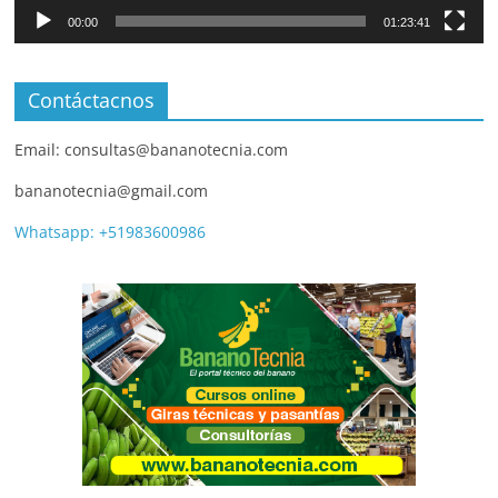
00:00
01:23:41
Contáctacnos
Email: consultas@bananotecnia.com
bananotecnia@gmail.com
Whatsapp: +51983600986