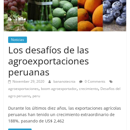
Noticias
Los desafíos de las
agroexportaciones
peruanas
November 29, 2020
bananotecnia
0 Comments
,
,
,
agroexportaciones
boom agroexportador
crecimiento
Desafíos del
,
agro peruano
peru
Durante los últimos diez años, las exportaciones agrícolas
peruanas han tenido un crecimiento extraordinario de
188%, pasando de US$ 2,462