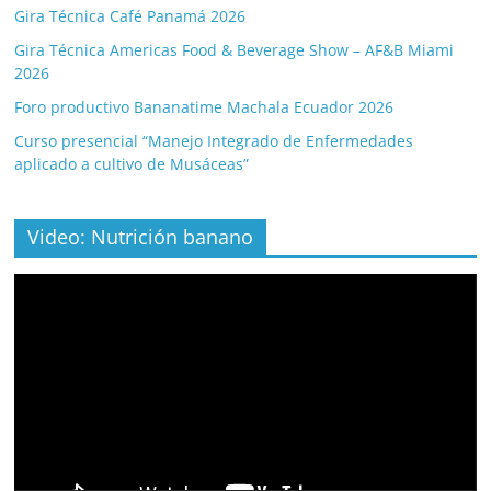
Gira Técnica Café Panamá 2026
Gira Técnica Americas Food & Beverage Show – AF&B Miami
2026
Foro productivo Bananatime Machala Ecuador 2026
Curso presencial “Manejo Integrado de Enfermedades
aplicado a cultivo de Musáceas”
Video: Nutrición banano
Video
Player