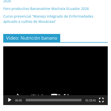
2026
Foro productivo Bananatime Machala Ecuador 2026
Curso presencial “Manejo Integrado de Enfermedades
aplicado a cultivo de Musáceas”
Video: Nutrición banano
Video
Player
00:00
01:23:41