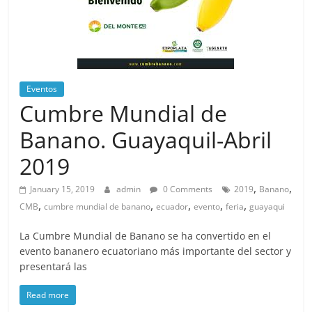
Eventos
Cumbre Mundial de
Banano. Guayaquil-Abril
2019
,
,
January 15, 2019
admin
0 Comments
2019
Banano
,
,
,
,
,
CMB
cumbre mundial de banano
ecuador
evento
feria
guayaqui
La Cumbre Mundial de Banano se ha convertido en el
evento bananero ecuatoriano más importante del sector y
presentará las
Read more