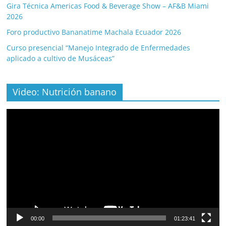
Gira Técnica Americas Food & Beverage Show – AF&B Miami
2026
Foro productivo Bananatime Machala Ecuador 2026
Curso presencial “Manejo Integrado de Enfermedades
aplicado a cultivo de Musáceas”
Video: Nutrición banano
Video
Player
00:00
01:23:41