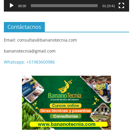
00:00
01:23:41
Contáctacnos
Email: consultas@bananotecnia.com
bananotecnia@gmail.com
Whatsapp: +51983600986