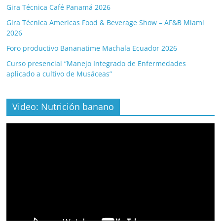
Gira Técnica Café Panamá 2026
Gira Técnica Americas Food & Beverage Show – AF&B Miami
2026
Foro productivo Bananatime Machala Ecuador 2026
Curso presencial “Manejo Integrado de Enfermedades
aplicado a cultivo de Musáceas”
Video: Nutrición banano
Video
Player