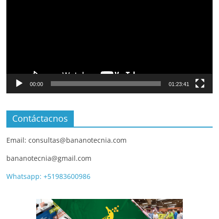
00:00
01:23:41
Contáctacnos
Email: consultas@bananotecnia.com
bananotecnia@gmail.com
Whatsapp: +51983600986