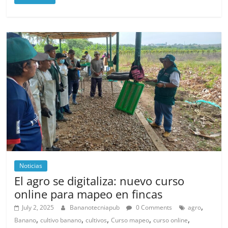
Noticias
El agro se digitaliza: nuevo curso
online para mapeo en fincas
,
July 2, 2025
Bananotecniapub
0 Comments
agro
,
,
,
,
,
Banano
cultivo banano
cultivos
Curso mapeo
curso online