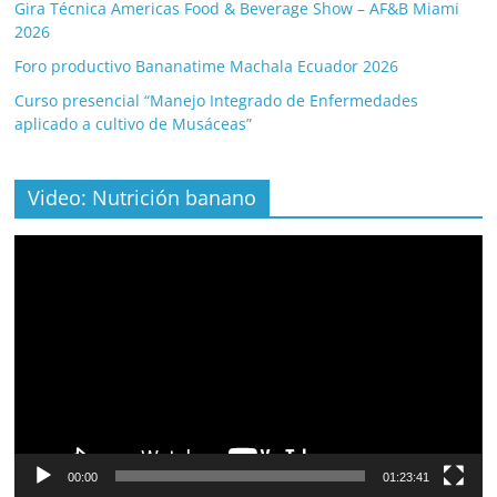
Gira Técnica Americas Food & Beverage Show – AF&B Miami
2026
Foro productivo Bananatime Machala Ecuador 2026
Curso presencial “Manejo Integrado de Enfermedades
aplicado a cultivo de Musáceas”
Video: Nutrición banano
Video
Player
00:00
01:23:41