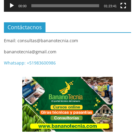
00:00
01:23:41
Contáctacnos
Email: consultas@bananotecnia.com
bananotecnia@gmail.com
Whatsapp: +51983600986