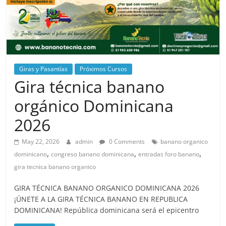
Giras y Pasantías
Próximos Cursos
Gira técnica banano
orgánico Dominicana
2026
May 22, 2026
admin
0 Comments
banano organico
,
,
,
dominicano
congreso banano dominicana
entradas foro banano
gira tecnica banano organico
GIRA TÉCNICA BANANO ORGANICO DOMINICANA 2026
¡ÚNETE A LA GIRA TÉCNICA BANANO EN REPUBLICA
DOMINICANA! República dominicana será el epicentro