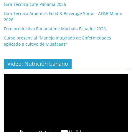
Gira Técnica Café Panamá 2026
Gira Técnica Americas Food & Beverage Show – AF&B Miami
2026
Foro productivo Bananatime Machala Ecuador 2026
Curso presencial “Manejo Integrado de Enfermedades
aplicado a cultivo de Musáceas”
Video: Nutrición banano
Video
Player