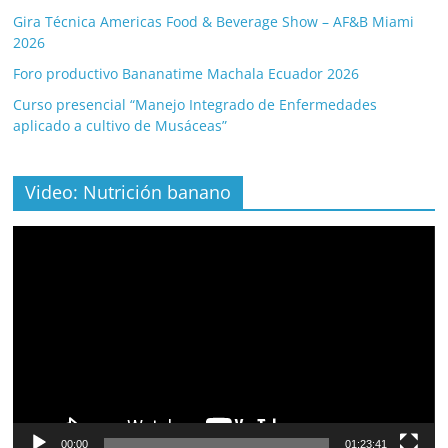
Gira Técnica Americas Food & Beverage Show – AF&B Miami
2026
Foro productivo Bananatime Machala Ecuador 2026
Curso presencial “Manejo Integrado de Enfermedades
aplicado a cultivo de Musáceas”
Video: Nutrición banano
Video
Player
00:00
01:23:41