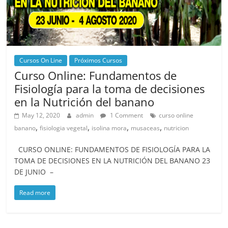
Cursos On Line
Próximos Cursos
Curso Online: Fundamentos de
Fisiología para la toma de decisiones
en la Nutrición del banano
May 12, 2020
admin
1 Comment
curso online
,
,
,
,
banano
fisiologia vegetal
isolina mora
musaceas
nutricion
CURSO ONLINE: FUNDAMENTOS DE FISIOLOGÍA PARA LA
TOMA DE DECISIONES EN LA NUTRICIÓN DEL BANANO 23
DE JUNIO –
Read more