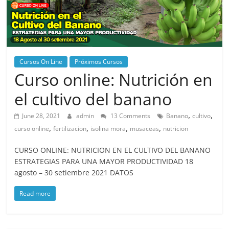
Cursos On Line
Próximos Cursos
Curso online: Nutrición en
el cultivo del banano
,
,
June 28, 2021
admin
13 Comments
Banano
cultivo
,
,
,
,
curso online
fertilizacion
isolina mora
musaceas
nutricion
CURSO ONLINE: NUTRICION EN EL CULTIVO DEL BANANO
ESTRATEGIAS PARA UNA MAYOR PRODUCTIVIDAD 18
agosto – 30 setiembre 2021 DATOS
Read more