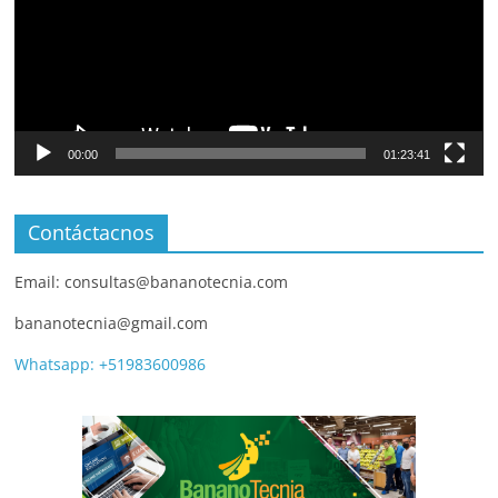
00:00
01:23:41
Contáctacnos
Email: consultas@bananotecnia.com
bananotecnia@gmail.com
Whatsapp: +51983600986