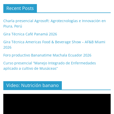
Recent Posts
Charla presencial Agrosoft: Agrotecnologías e Innovación en
Piura, Perú
Gira Técnica Café Panamá 2026
Gira Técnica Americas Food & Beverage Show – AF&B Miami
2026
Foro productivo Bananatime Machala Ecuador 2026
Curso presencial “Manejo Integrado de Enfermedades
aplicado a cultivo de Musáceas”
Video: Nutrición banano
Video
Player