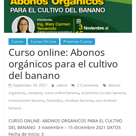
Cursos
Cursos On Line
Próximos Cursos
Curso online: Abonos
orgánicos para el cultivo
del banano
September 24, 2021
admin
2 Comments
abonos
,
,
,
,
organicos
compost
curso online banano
economia circular banano
,
,
,
innovaciones banano
lixiviados
residuos banano
uso residuos
banano
CURSO ONLINE: ABONOS ORGANICOS PARA EL CULTIVO
DEL BANANO 3 noviembre – 15 diciembre 2021 DATOS
Fecha de Inicio: 3