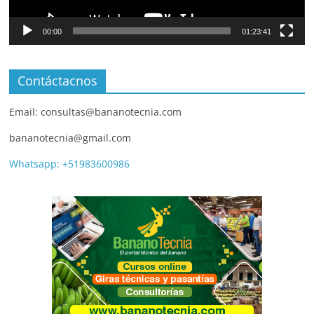
00:00
01:23:41
Contáctacnos
Email: consultas@bananotecnia.com
bananotecnia@gmail.com
Whatsapp: +51983600986