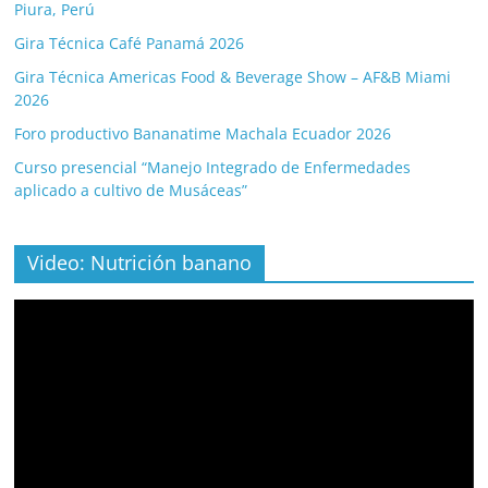
Piura, Perú
Gira Técnica Café Panamá 2026
Gira Técnica Americas Food & Beverage Show – AF&B Miami
2026
Foro productivo Bananatime Machala Ecuador 2026
Curso presencial “Manejo Integrado de Enfermedades
aplicado a cultivo de Musáceas”
Video: Nutrición banano
Video
Player