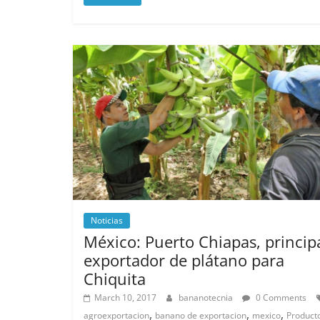
Noticias
México: Puerto Chiapas, princip
exportador de plátano para
Chiquita
March 10, 2017
bananotecnia
0 Comments
,
,
,
agroexportacion
banano de exportacion
mexico
Product