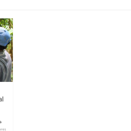
al
ores