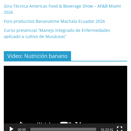
Gira Técnica Americas Food & Beverage Show – AF&B Miami
2026
Foro productivo Bananatime Machala Ecuador 2026
Curso presencial “Manejo Integrado de Enfermedades
aplicado a cultivo de Musáceas”
Video: Nutrición banano
Video
Player
00:00
01:23:41