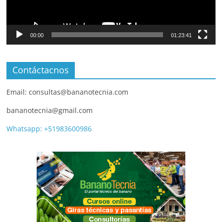
00:00
01:23:41
Contáctacnos
Email: consultas@bananotecnia.com
bananotecnia@gmail.com
Whatsapp: +51983600986