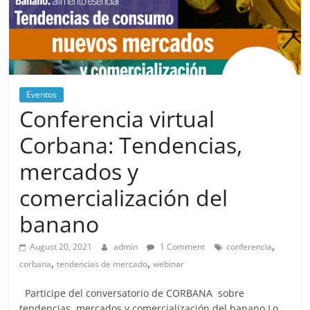
Eventos
Conferencia virtual
Corbana: Tendencias,
mercados y
comercialización del
banano
,
August 20, 2021
admin
1 Comment
conferencia
,
,
corbana
tendencias de mercado
webinar
Participe del conversatorio de CORBANA sobre
tendencias, mercados y comercialización del banano Lo