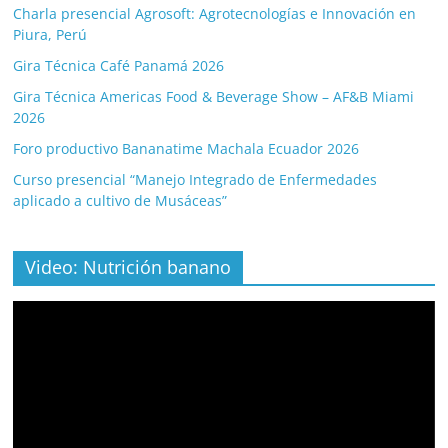
Charla presencial Agrosoft: Agrotecnologías e Innovación en
Piura, Perú
Gira Técnica Café Panamá 2026
Gira Técnica Americas Food & Beverage Show – AF&B Miami
2026
Foro productivo Bananatime Machala Ecuador 2026
Curso presencial “Manejo Integrado de Enfermedades
aplicado a cultivo de Musáceas”
Video: Nutrición banano
Video
Player