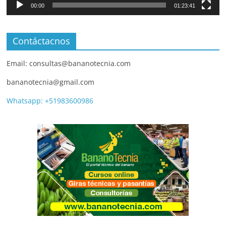
00:00
01:23:41
Contáctacnos
Email: consultas@bananotecnia.com
bananotecnia@gmail.com
Whatsapp: +51983600986