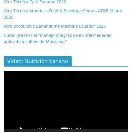
Gira Técnica Café Panamá 2026
Gira Técnica Americas Food & Beverage Show – AF&B Miami
2026
Foro productivo Bananatime Machala Ecuador 2026
Curso presencial “Manejo Integrado de Enfermedades
aplicado a cultivo de Musáceas”
Video: Nutrición banano
Video
Player