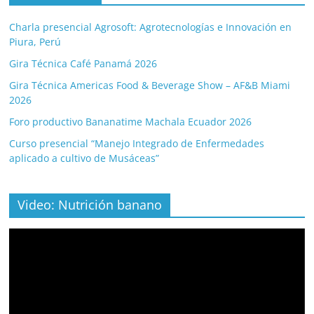
Charla presencial Agrosoft: Agrotecnologías e Innovación en
Piura, Perú
Gira Técnica Café Panamá 2026
Gira Técnica Americas Food & Beverage Show – AF&B Miami
2026
Foro productivo Bananatime Machala Ecuador 2026
Curso presencial “Manejo Integrado de Enfermedades
aplicado a cultivo de Musáceas”
Video: Nutrición banano
Video
Player