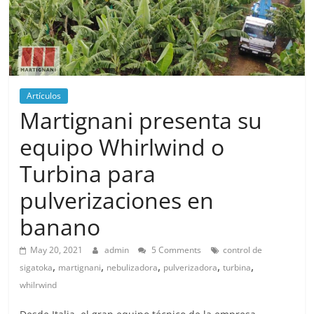
Artículos
Martignani presenta su
equipo Whirlwind o
Turbina para
pulverizaciones en
banano
May 20, 2021
admin
5 Comments
control de
,
,
,
,
,
sigatoka
martignani
nebulizadora
pulverizadora
turbina
whilrwind