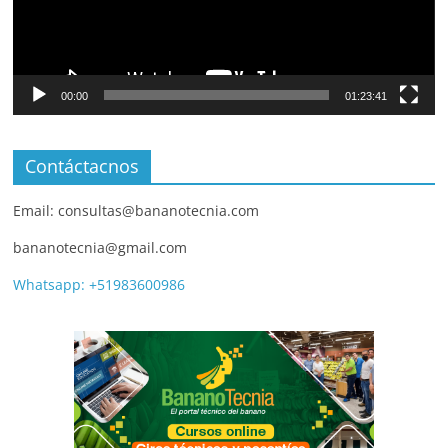
00:00
01:23:41
Contáctacnos
Email: consultas@bananotecnia.com
bananotecnia@gmail.com
Whatsapp: +51983600986