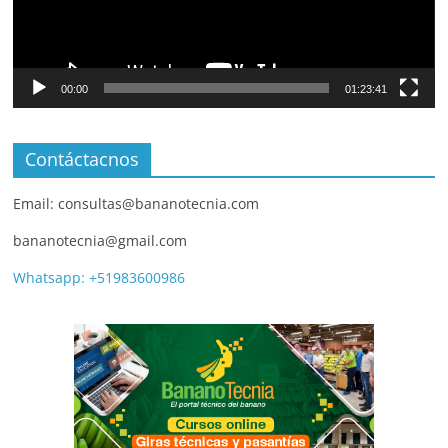
00:00
01:23:41
Contáctacnos
Email: consultas@bananotecnia.com
bananotecnia@gmail.com
Whatsapp: +51983600986