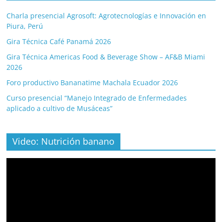
Charla presencial Agrosoft: Agrotecnologías e Innovación en
Piura, Perú
Gira Técnica Café Panamá 2026
Gira Técnica Americas Food & Beverage Show – AF&B Miami
2026
Foro productivo Bananatime Machala Ecuador 2026
Curso presencial “Manejo Integrado de Enfermedades
aplicado a cultivo de Musáceas”
Video: Nutrición banano
Video
Player