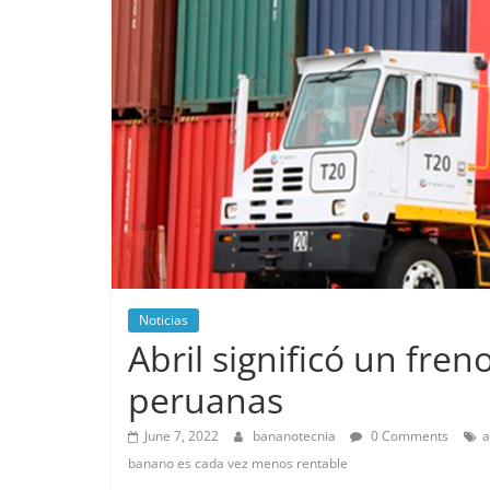
Noticias
Abril significó un fre
peruanas
June 7, 2022
bananotecnia
0 Comments
a
banano es cada vez menos rentable