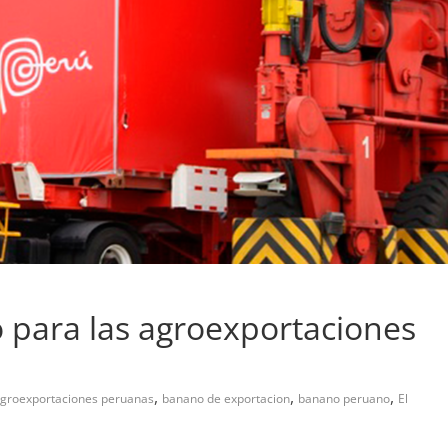
no para las agroexportaciones
,
,
,
groexportaciones peruanas
banano de exportacion
banano peruano
El