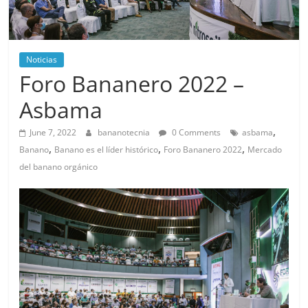
Noticias
Foro Bananero 2022 –
Asbama
,
June 7, 2022
bananotecnia
0 Comments
asbama
,
,
,
Banano
Banano es el líder histórico
Foro Bananero 2022
Mercado
del banano orgánico