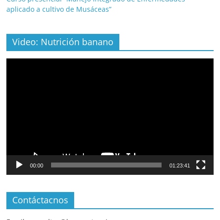
aplicado a cultivo de Musáceas”
Video: Nutrición banano
Video
Player
00:00
01:23:41
Contáctacnos