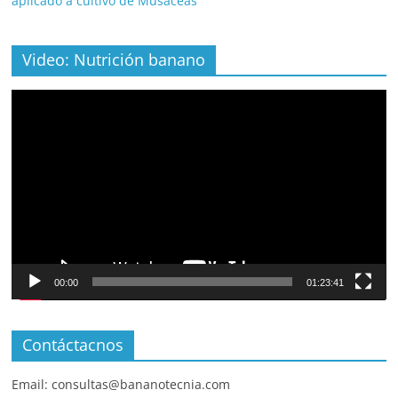
aplicado a cultivo de Musáceas”
Video: Nutrición banano
Video
Player
00:00
01:23:41
Contáctacnos
Email: consultas@bananotecnia.com