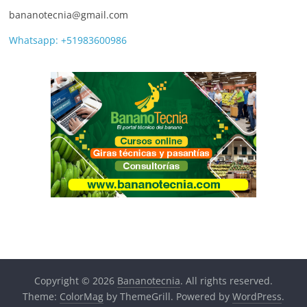
bananotecnia@gmail.com
Whatsapp: +51983600986
Copyright © 2026
Bananotecnia
. All rights reserved.
Theme:
ColorMag
by ThemeGrill. Powered by
WordPress
.