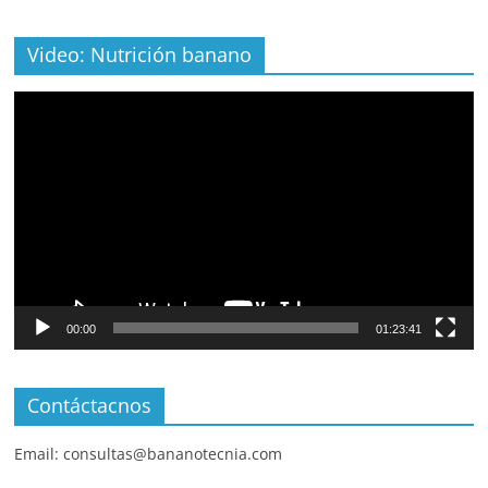
Video: Nutrición banano
Video
Player
00:00
01:23:41
Contáctacnos
Email: consultas@bananotecnia.com