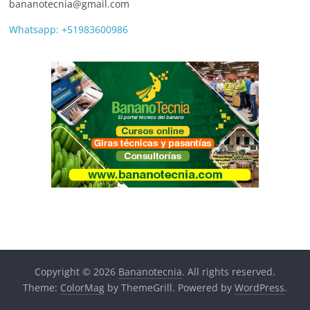
bananotecnia@gmail.com
Whatsapp: +51983600986
Copyright © 2026
Bananotecnia
. All rights reserved.
Theme:
ColorMag
by ThemeGrill. Powered by
WordPress
.