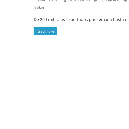
May 10, 2018
bananotecnia
0 Comments
Islaban
De 200 mil cajas exportadas por semana hasta ma
Read more