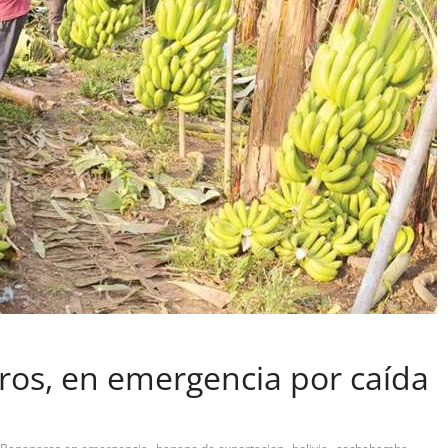
s, en emergencia por caída
,
,
,
,