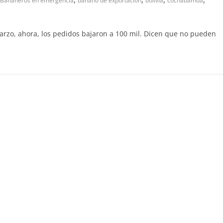
Bananeros en emergencia
banano de exportacion
bolivia
cochabamba
rzo, ahora, los pedidos bajaron a 100 mil. Dicen que no pueden