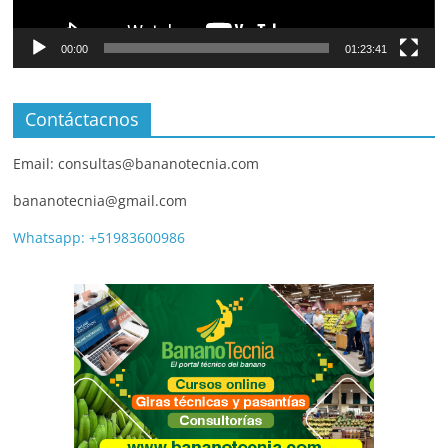
00:00
01:23:41
Contáctacnos
Email: consultas@bananotecnia.com
bananotecnia@gmail.com
Whatsapp: +51983600986