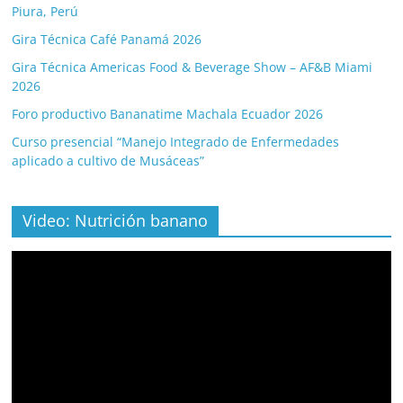
Piura, Perú
Gira Técnica Café Panamá 2026
Gira Técnica Americas Food & Beverage Show – AF&B Miami
2026
Foro productivo Bananatime Machala Ecuador 2026
Curso presencial “Manejo Integrado de Enfermedades
aplicado a cultivo de Musáceas”
Video: Nutrición banano
Video
Player