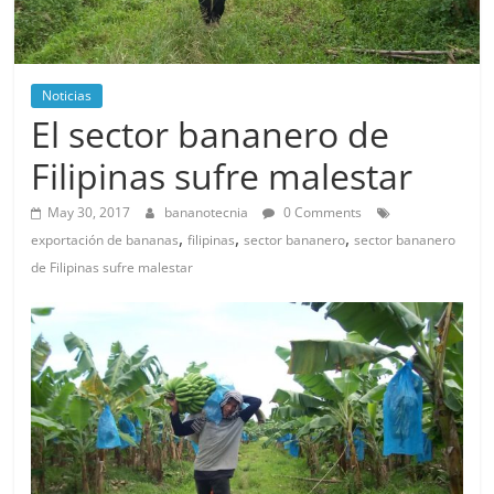
Noticias
El sector bananero de
Filipinas sufre malestar
May 30, 2017
bananotecnia
0 Comments
,
,
,
exportación de bananas
filipinas
sector bananero
sector bananero
de Filipinas sufre malestar