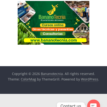
Copyright © 2026
Bananotecnia
. All rights reserved.
Theme:
ColorMag
by ThemeGrill. Powered by
WordPress
.
Contact us