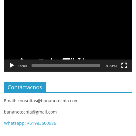
Video
Player
00:00
01:23:41
Contáctacnos
Email: consultas@bananotecnia.com
bananotecnia@gmail.com
Whatsapp: +51983600986