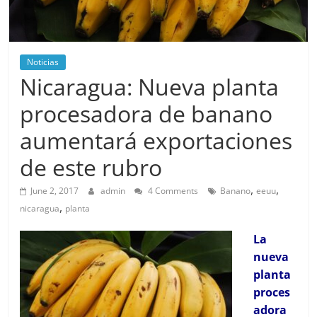
Noticias
Nicaragua: Nueva planta
procesadora de banano
aumentará exportaciones
de este rubro
,
,
June 2, 2017
admin
4 Comments
Banano
eeuu
,
nicaragua
planta
La
nueva
planta
proces
adora