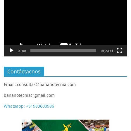
00:00
01:23:41
Contáctacnos
Email: consultas@bananotecnia.com
bananotecnia@gmail.com
Whatsapp: +51983600986