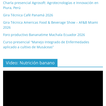
Charla presencial Agrosoft: Agrotecnologías e Innovación en
Piura, Perú
Gira Técnica Café Panamá 2026
Gira Técnica Americas Food & Beverage Show – AF&B Miami
2026
Foro productivo Bananatime Machala Ecuador 2026
Curso presencial “Manejo Integrado de Enfermedades
aplicado a cultivo de Musáceas”
Video: Nutrición banano
Video
Player