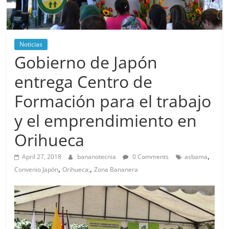
Noticias
Gobierno de Japón
entrega Centro de
Formación para el trabajo
y el emprendimiento en
Orihueca
,
April 27, 2018
bananotecnia
0 Comments
asbama
,
,
Convenio Japón
Orihueca;
Zona Bananera