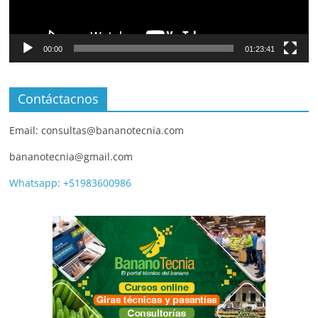
00:00
01:23:41
Contáctacnos
Email: consultas@bananotecnia.com
bananotecnia@gmail.com
Whatsapp: +51983600986